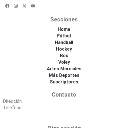
F
I
X
Y
a
n
-
o
c
s
t
u
e
t
w
t
Secciones
b
a
i
u
o
g
t
b
o
r
t
e
Home
k
a
e
Fútbol
m
r
Handball
Hockey
Box
Voley
Artes Marciales
Más Deportes
Suscriptores
Contacto
Dirección:
Teléfono: