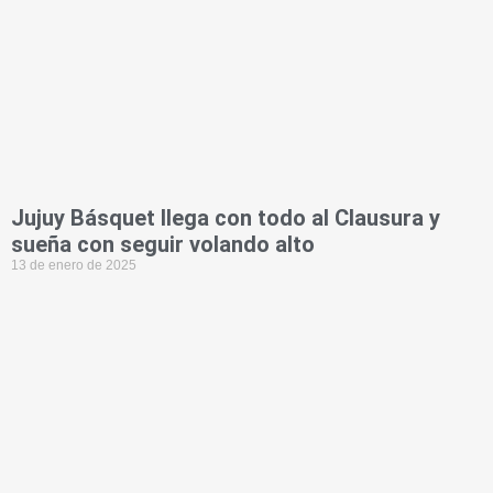
Jujuy Básquet llega con todo al Clausura y
sueña con seguir volando alto
13 de enero de 2025