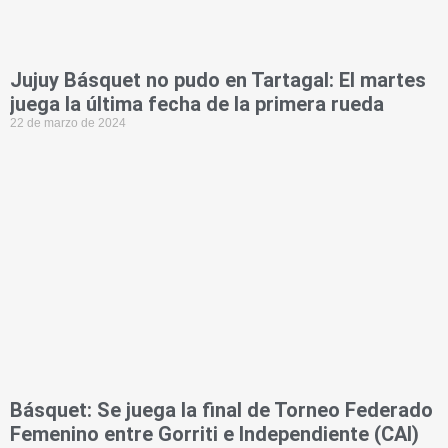
Jujuy Básquet no pudo en Tartagal: El martes
juega la última fecha de la primera rueda
22 de marzo de 2024
Básquet: Se juega la final de Torneo Federado
Femenino entre Gorriti e Independiente (CAI)