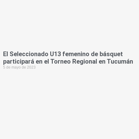
El Seleccionado U13 femenino de básquet
participará en el Torneo Regional en Tucumán
5 de mayo de 2023