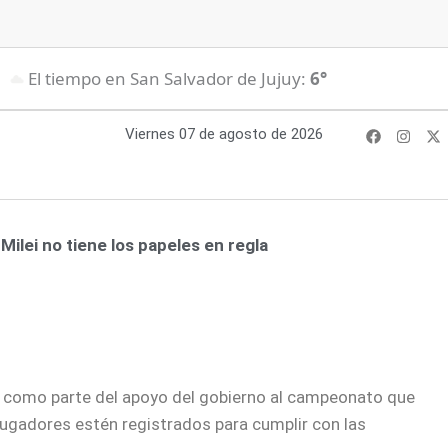
El tiempo en San Salvador de Jujuy:
6°
F
I
X
Viernes 07 de agosto de 2026
a
n
-
c
s
t
e
t
w
b
a
i
o
g
t
o
r
t
k
a
e
ilei no tiene los papeles en regla
m
r
ha como parte del apoyo del gobierno al campeonato que
jugadores estén registrados para cumplir con las