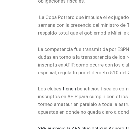
obligaciones fiscales.
La Copa Potrero que impulsa el ex jugador
semana con la presencia del ministro de T
respaldo total que el gobiernod e Milei le o
La competencia fue transmitida por ESPN
dudas en torno a la transparencia de los
inscripta en AFIP, como ocurre con los cl
especial, regulado por el decreto 510 del
Los clubes
tienen
beneficios fiscales com
inscriptos en AFIP para cumplir con otros
torneo amateur en paralelo a toda la est
apuestas en donde no queda claro a donde
YPF auspició la AFA blue del Kun Aguero t