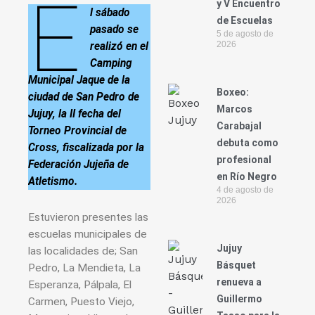
E
y V Encuentro
l sábado
de Escuelas
pasado se
5 de agosto de
2026
realizó en el
Camping
Municipal Jaque de la
Boxeo:
ciudad de San Pedro de
Marcos
Jujuy, la II fecha del
Carabajal
Torneo Provincial de
debuta como
Cross, fiscalizada por la
profesional
Federación Jujeña de
en Río Negro
Atletismo.
4 de agosto de
2026
Estuvieron presentes las
escuelas municipales de
Jujuy
las localidades de; San
Básquet
Pedro, La Mendieta, La
renueva a
Esperanza, Pálpala, El
Guillermo
Carmen, Puesto Viejo,