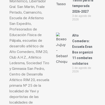
Tasso para la
Monterrico, Libertador
temporada
Gral. San Martin, Fraile
2026-2027
Pintado, Caimancito,
3 de agosto de
Escuela de Atletismo
2026
San Expedito,
Profesorados de
Educación Física de
Alto
Pálpala, escuelas de
Comedero:
desarrollo atlético de
Escuela Evan
Alto Comedero, RIM 20,
Box organizó
Club A.H.Z., Atlético
11 combates
Ledesma, Sociedad Tiro
solidarios
1 de agosto de
y Gimnasia San Pedro,
2026
Centro de Desarrolla
Atlético RIM 20, escuela
primaria Nº 25 de la
localidad de Yavi y
deportistas de las
localidades de