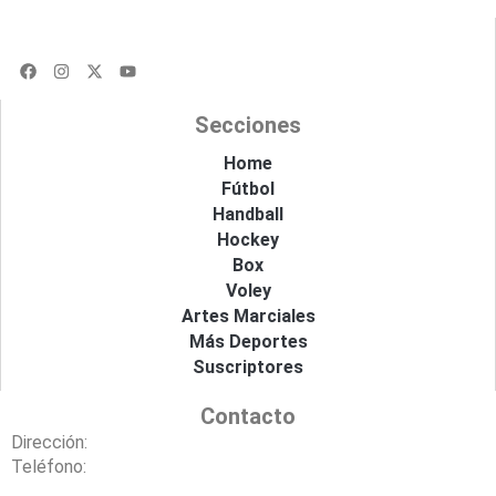
F
I
X
Y
a
n
-
o
c
s
t
u
e
t
w
t
Secciones
b
a
i
u
o
g
t
b
o
r
t
e
Home
k
a
e
Fútbol
m
r
Handball
Hockey
Box
Voley
Artes Marciales
Más Deportes
Suscriptores
Contacto
Dirección:
Teléfono: