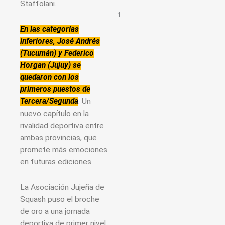
Staffolani.
En las categorías
inferiores, José Andrés
(Tucumán) y Federico
Horgan (Jujuy) se
quedaron con los
primeros puestos de
Tercera/Segunda
. Un
nuevo capítulo en la
rivalidad deportiva entre
ambas provincias, que
promete más emociones
en futuras ediciones.
La Asociación Jujeña de
Squash puso el broche
de oro a una jornada
deportiva de primer nivel.