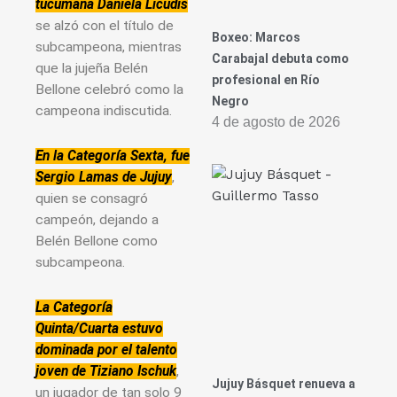
tucumana Daniela Licudis
se alzó con el título de
Boxeo: Marcos
subcampeona, mientras
Carabajal debuta como
que la jujeña Belén
profesional en Río
Bellone celebró como la
Negro
campeona indiscutida.
4 de agosto de 2026
En la Categoría Sexta, fue
Sergio Lamas de Jujuy
,
quien se consagró
campeón, dejando a
Belén Bellone como
subcampeona.
La Categoría
Quinta/Cuarta estuvo
dominada por el talento
joven de Tiziano Ischuk
,
Jujuy Básquet renueva a
un jugador de tan solo 9