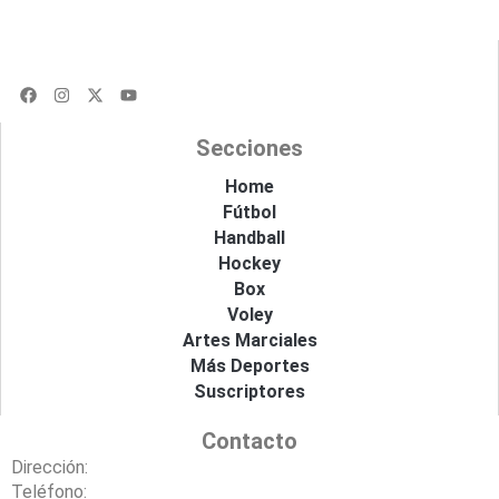
F
I
X
Y
a
n
-
o
c
s
t
u
e
t
w
t
Secciones
b
a
i
u
o
g
t
b
o
r
t
e
Home
k
a
e
Fútbol
m
r
Handball
Hockey
Box
Voley
Artes Marciales
Más Deportes
Suscriptores
Contacto
Dirección:
Teléfono: