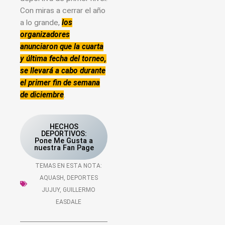
Con miras a cerrar el año
a lo grande,
los
organizadores
anunciaron que la cuarta
y última fecha del torneo,
se llevará a cabo durante
el primer fin de semana
de diciembre
.
HECHOS
DEPORTIVOS:
Pone Me Gusta a
nuestra Fan Page
TEMAS EN ESTA NOTA:
AQUASH
,
DEPORTES
JUJUY
,
GUILLERMO
EASDALE