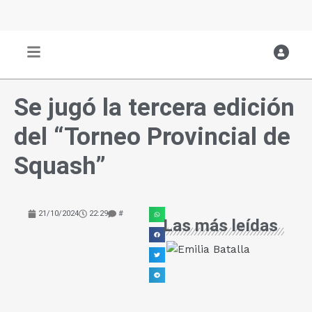
Ir
al
contenido
Se jugó la tercera edición
del “Torneo Provincial de
Squash”
21/10/2024
22:29
#
Las más leídas