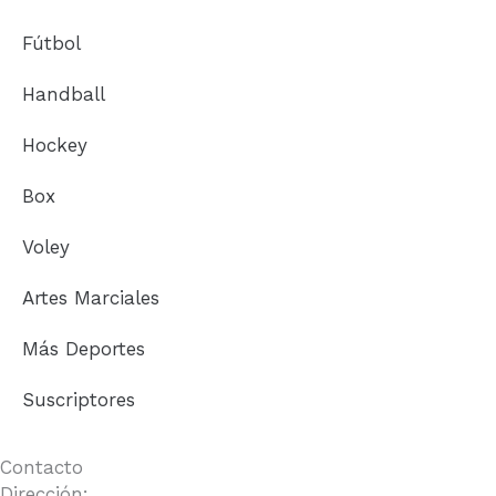
e
b
r
e
Fútbol
Handball
Hockey
Box
Voley
Artes Marciales
Más Deportes
Suscriptores
Contacto
Dirección: