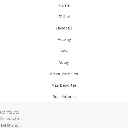
m
t
u
Home
e
b
r
e
Fútbol
Handball
Hockey
Box
Voley
Artes Marciales
Más Deportes
Suscriptores
Contacto
Dirección:
Teléfono: