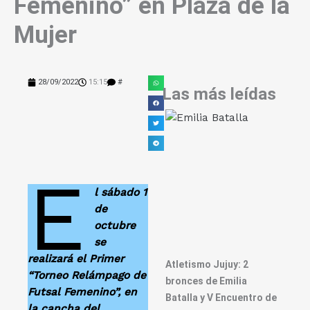
Femenino” en Plaza de la
Mujer
28/09/2022
15:15
#
Las más leídas
E
l sábado 1
de
octubre
se
realizará el Primer
Atletismo Jujuy: 2
“Torneo Relámpago de
bronces de Emilia
Futsal Femenino”, en
Batalla y V Encuentro de
la cancha del