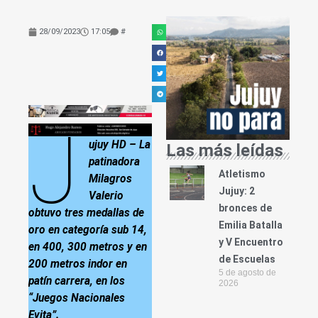
28/09/2023
17:05
#
J
ujuy HD – La
Las más leídas
patinadora
Atletismo
Milagros
Jujuy: 2
Valerio
bronces de
obtuvo tres medallas de
Emilia Batalla
oro en categoría sub 14,
y V Encuentro
en 400, 300 metros y en
de Escuelas
200 metros indor en
5 de agosto de
patín carrera, en los
2026
“Juegos Nacionales
Evita”.