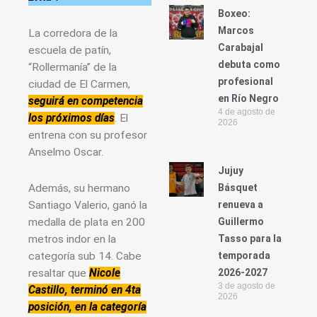
Boxeo:
Marcos
La corredora de la
Carabajal
escuela de patín,
debuta como
“Rollermanía” de la
profesional
ciudad de El Carmen,
en Río Negro
seguirá en competencia
4 de agosto de
los próximos días
. El
2026
entrena con su profesor
Anselmo Oscar.
Jujuy
Básquet
Además, su hermano
renueva a
Santiago Valerio, ganó la
Guillermo
medalla de plata en 200
Tasso para la
metros indor en la
temporada
categoría sub 14. Cabe
2026-2027
resaltar que
Nicole
3 de agosto de
Castillo, terminó en 4ta
2026
posición, en la categoría