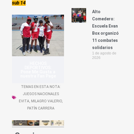
sub 14
.
Alto
Comedero:
Escuela Evan
Box organizó
11 combates
solidarios
1 de agosto de
2026
HECHOS
DEPORTIVOS:
Pone Me Gusta a
nuestra Fan Page
TEMAS EN ESTA NOTA:
JUEGOS NACIONALES
EVITA
,
MILAGRO VALERIO
,
PATÍN CARRERA