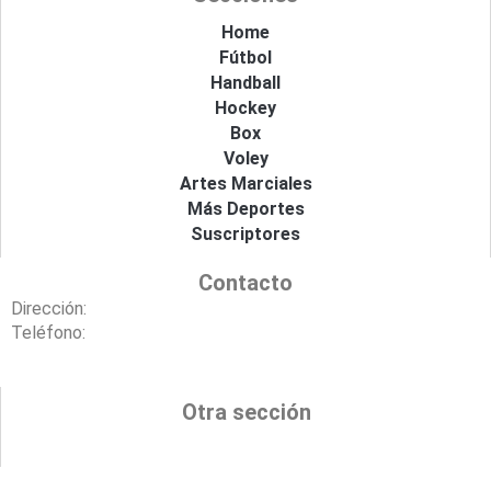
o
g
t
b
o
r
t
e
Home
k
a
e
Fútbol
m
r
Handball
Hockey
Box
Voley
Artes Marciales
Más Deportes
Suscriptores
Contacto
Dirección:
Teléfono:
Otra sección