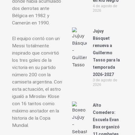
en Río Negro
donde había acumulado
4 de agosto de
dos derrotas ante
2026
Bélgica en 1982 y
Camerún en 1990.
Jujuy
El equipo contó con un
Básquet
Messi totalmente
renueva a
inspirado que convirtió
Guillermo
los tres goles de la
Tasso para la
victoria en su partido
temporada
número 200 con la
2026-2027
3 de agosto de
camiseta argentina. Con
2026
esta actuación, el astro
igualó a Miroslav Klose
con 16 tantos como
Alto
máximo anotador en la
Comedero:
historia de la Copa
Escuela Evan
Mundial.
Box organizó
11 combates