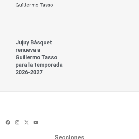
Jujuy Básquet
renueva a
Guillermo Tasso
para la temporada
2026-2027
F
I
X
Y
a
n
-
o
c
s
t
u
e
t
w
t
Secciones
b
a
i
u