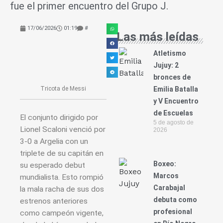
fue el primer encuentro del Grupo J.
17/06/2026
01:19
#
Las más leídas
Atletismo
Jujuy: 2
bronces de
Tricota de Messi
Emilia Batalla
y V Encuentro
de Escuelas
El conjunto dirigido por
5 de agosto de
Lionel Scaloni venció por
2026
3-0 a Argelia con un
triplete de su capitán en
Boxeo:
su esperado debut
Marcos
mundialista. Esto rompió
Carabajal
la mala racha de sus dos
debuta como
estrenos anteriores
profesional
como campeón vigente,