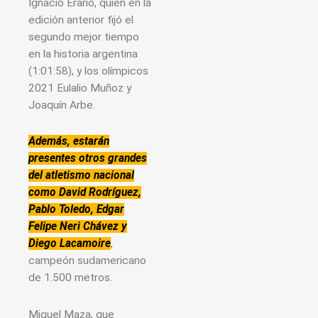
Ignacio Erario, quien en la
edición anterior fijó el
segundo mejor tiempo
en la historia argentina
(1:01:58), y los olímpicos
2021 Eulalio Muñoz y
Joaquín Arbe.
Además, estarán
presentes otros grandes
del atletismo nacional
como David Rodríguez,
Pablo Toledo, Edgar
Felipe Neri Chávez y
Diego Lacamoire
,
campeón sudamericano
de 1.500 metros.
Miguel Maza, que