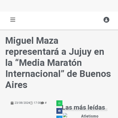
Ir
al
contenido
Miguel Maza
representará a Jujuy en
la “Media Maratón
Internacional” de Buenos
Aires
23/08/2024
17:00
#
Las más leídas
Atletismo