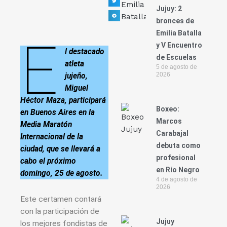
Jujuy: 2
bronces de
Emilia Batalla
E
y V Encuentro
l destacado
de Escuelas
atleta
5 de agosto de
2026
jujeño,
Miguel
Héctor Maza, participará
Boxeo:
en Buenos Aires en la
Marcos
Media Maratón
Carabajal
Internacional de la
debuta como
ciudad, que se llevará a
profesional
cabo el próximo
en Río Negro
domingo, 25 de agosto.
4 de agosto de
2026
Este certamen contará
con la participación de
Jujuy
los mejores fondistas de