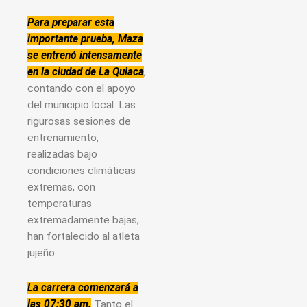
Para preparar esta
importante prueba, Maza
se entrenó intensamente
en la ciudad de La Quiaca
,
contando con el apoyo
del municipio local. Las
rigurosas sesiones de
entrenamiento,
realizadas bajo
condiciones climáticas
extremas, con
temperaturas
extremadamente bajas,
han fortalecido al atleta
jujeño.
La carrera comenzará a
las 07:30 am.
Tanto el