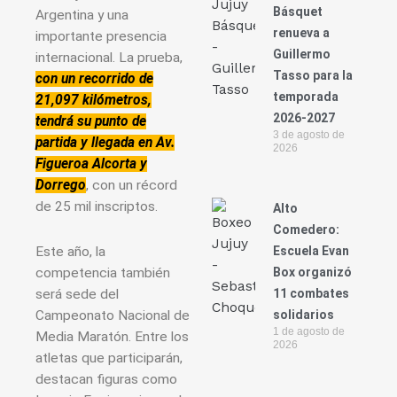
Básquet
Argentina y una
renueva a
importante presencia
Guillermo
internacional. La prueba,
Tasso para la
con un recorrido de
temporada
21,097 kilómetros,
2026-2027
tendrá su punto de
3 de agosto de
partida y llegada en Av.
2026
Figueroa Alcorta y
Dorrego
, con un récord
de 25 mil inscriptos.
Alto
Comedero:
Escuela Evan
Este año, la
Box organizó
competencia también
11 combates
será sede del
solidarios
Campeonato Nacional de
1 de agosto de
Media Maratón. Entre los
2026
atletas que participarán,
destacan figuras como