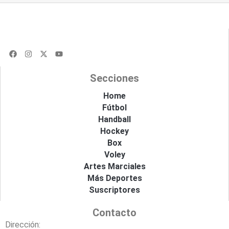
F
I
X
Y
a
n
-
o
c
s
t
u
e
t
w
t
Secciones
b
a
i
u
o
g
t
b
o
r
t
e
Home
k
a
e
Fútbol
m
r
Handball
Hockey
Box
Voley
Artes Marciales
Más Deportes
Suscriptores
Contacto
Dirección: