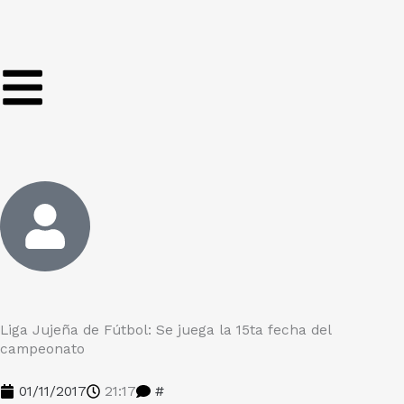
Ir
al
contenido
Liga Jujeña de Fútbol: Se juega la 15ta fecha del
campeonato
01/11/2017
21:17
#