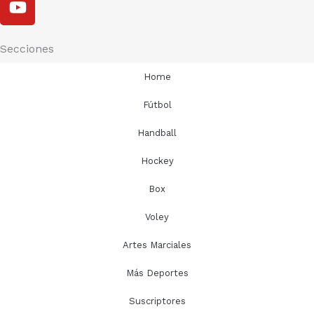
k
g
w
o
r
i
u
a
t
t
Secciones
m
t
u
Home
e
b
r
e
Fútbol
Handball
Hockey
Box
Voley
Artes Marciales
Más Deportes
Suscriptores