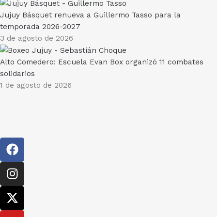
Jujuy Básquet renueva a Guillermo Tasso para la
temporada 2026-2027
3 de agosto de 2026
Alto Comedero: Escuela Evan Box organizó 11 combates
solidarios
1 de agosto de 2026
F
a
c
I
e
n
b
s
X
o
t
-
o
a
t
Y