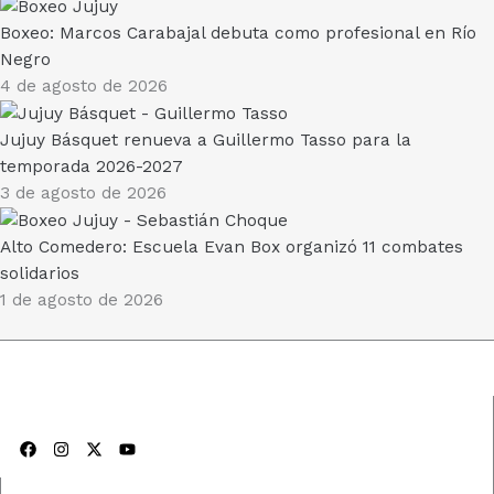
Boxeo: Marcos Carabajal debuta como profesional en Río
Negro
4 de agosto de 2026
Jujuy Básquet renueva a Guillermo Tasso para la
temporada 2026-2027
3 de agosto de 2026
Alto Comedero: Escuela Evan Box organizó 11 combates
solidarios
1 de agosto de 2026
F
I
X
Y
a
n
-
o
c
s
t
u
e
t
w
t