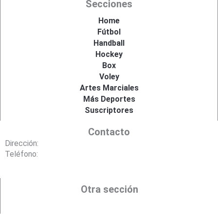
Secciones
b
a
i
u
o
g
t
b
o
r
t
e
Home
k
a
e
Fútbol
m
r
Handball
Hockey
Box
Voley
Artes Marciales
Más Deportes
Suscriptores
Contacto
Dirección:
Teléfono:
Otra sección