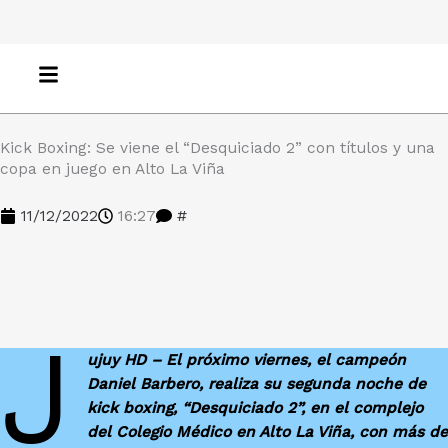
Ir
al
contenido
Kick Boxing: Se viene el “Desquiciado 2” con títulos y una
copa en juego en Alto La Viña
11/12/2022
16:27
#
J
ujuy HD – El próximo viernes, el campeón
Daniel Barbero, realiza su segunda noche de
kick boxing, “Desquiciado 2”, en el complejo
del Colegio Médico en Alto La Viña, con más d