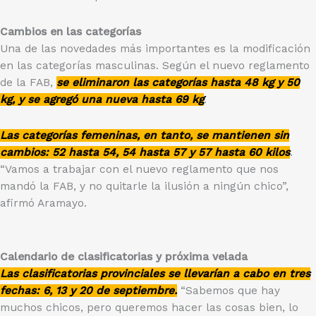
Cambios en las categorías
Una de las novedades más importantes es la modificación
en las categorías masculinas. Según el nuevo reglamento
de la FAB,
se eliminaron las categorías hasta 48 kg y 50
kg, y se agregó una nueva hasta 69 kg
.
Las categorías femeninas, en tanto, se mantienen sin
cambios: 52 hasta 54, 54 hasta 57 y 57 hasta 60 kilos
.
“Vamos a trabajar con el nuevo reglamento que nos
mandó la FAB, y no quitarle la ilusión a ningún chico”,
afirmó Aramayo.
Calendario de clasificatorias y próxima velada
Las clasificatorias provinciales se llevarían a cabo en tres
fechas: 6, 13 y 20 de septiembre.
“Sabemos que hay
muchos chicos, pero queremos hacer las cosas bien, lo