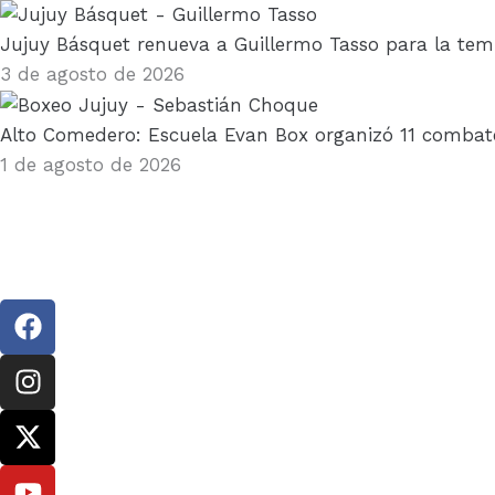
Jujuy Básquet renueva a Guillermo Tasso para la te
3 de agosto de 2026
Alto Comedero: Escuela Evan Box organizó 11 combate
1 de agosto de 2026
F
a
c
I
e
n
b
s
X
o
t
-
o
a
t
Y