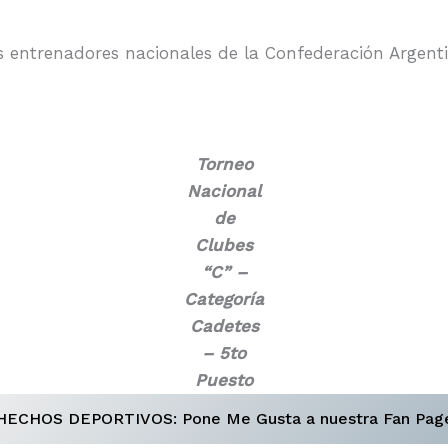
os entrenadores nacionales de la Confederación Argen
Torneo
Nacional
de
Clubes
“C” –
Categoría
Cadetes
– 5to
Puesto
HECHOS DEPORTIVOS: Pone Me Gusta a nuestra Fan Pag