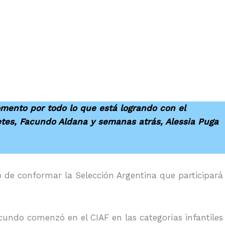
omento por todo lo que está logrando con el
etes, Facundo Aldana y semanas atrás, Alessia Puga
vo de conformar la Selección Argentina que participará
acundo comenzó en el CIAF en las categorías infantiles