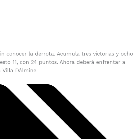
in conocer la derrota. Acumula tres victorias y ocho
esto 11, con 24 puntos. Ahora deberá enfrentar a
 Villa Dálmine.