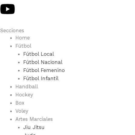
e
s
-
Y
b
t
t
o
o
a
Secciones
w
u
Home
o
g
i
Fútbol
t
Fútbol Local
k
r
t
Fútbol Nacional
u
Fútbol Femenino
a
t
b
Fútbol Infantil
Handball
m
e
e
Hockey
Box
r
Voley
Artes Marciales
Jiu Jitsu