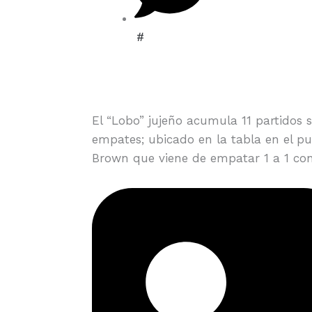
#
El “Lobo” jujeño acumula 11 partidos s
empates; ubicado en la tabla en el pu
Brown que viene de empatar 1 a 1 con