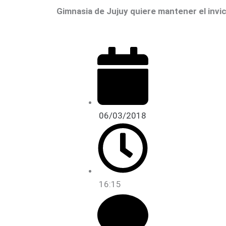
a
t
b
Gimnasia de Jujuy quiere mantener el invict
m
e
e
r
06/03/2018
16:15