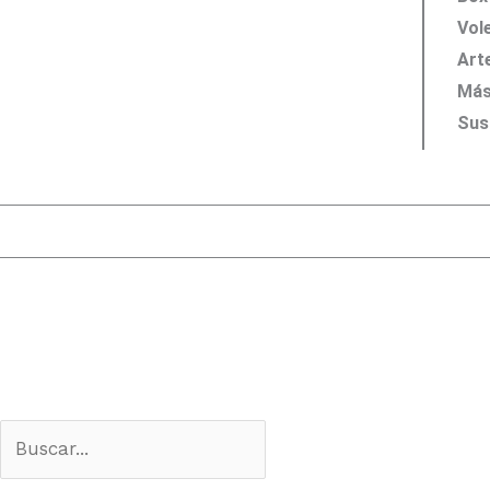
Vol
Art
Más
Sus
Search