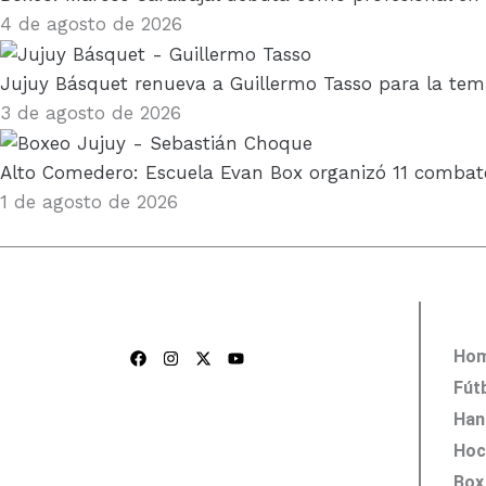
4 de agosto de 2026
Jujuy Básquet renueva a Guillermo Tasso para la te
3 de agosto de 2026
Alto Comedero: Escuela Evan Box organizó 11 combate
1 de agosto de 2026
F
I
X
Y
Ho
a
n
-
o
c
s
t
u
Fút
e
t
w
t
b
a
i
u
Han
o
g
t
b
o
r
t
e
Hoc
k
a
e
m
r
Box