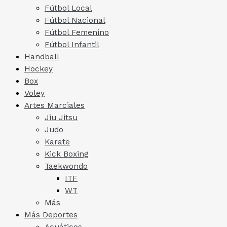
Fútbol Local
Fútbol Nacional
Fútbol Femenino
Fútbol Infantil
Handball
Hockey
Box
Voley
Artes Marciales
Jiu Jitsu
Judo
Karate
Kick Boxing
Taekwondo
ITF
WT
Más
Más Deportes
Acuáticos