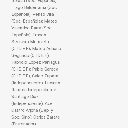
Roldán (Soc. Española);
Tiago Balderrama (Soc.
Española); Renzo Villa
(Soc. Española); Mateo
Valentino Parra (Soc.
Española); Franco
Sequeira Mendieta
(C.I.D.E.F.); Mateo Adriano
Segundo (C.I.D.E.F.);
Fabricio López Paniagua
(C.I.D.E.F.); Pablo Gareca
(C.I.D.E.F.); Caleb Zapata
(Independiente); Luciano
Ramos (Independiente);
Santiago Diaz
(Independiente); Axel
Castro Arjona (Dep. y
Soc. Sirio); Carlos Zárate
(Entrenador)