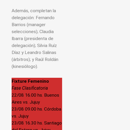
Además, completan la
delegación: Fernando
Barrios (manager
selecciones); Claudia
Ibarra (presidenta de
delegación); Silvia Ruíz
Díaz y Leandro Salinas
(árbitros); y Raúl Roldán
(kinesiólogo).
Fixture Femenino
Fase Clasificatoria
22/08 16.00 hs. Buenos
Aires vs. Jujuy
23/08 09.00 hs. Córdoba
vs. Jujuy
23/08 16.30 hs. Santiago
del Estero vs. Jujuy