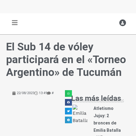
Ir
al
contenido
El Sub 14 de vóley
participará en el «Torneo
Argentino» de Tucumán
22/08/2023
13:49
#
Las más leídas
Atletismo
Jujuy: 2
bronces de
Emilia Batalla