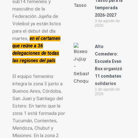
Tasso para la
sub14 femenino y
temporada
masculino de la
2026-2027
Federación Jujeña de
3 de agosto de
Voleibol ya están listos
2026
para el debut del día
martes,
en el certamen
que reúne a 36
Alto
delegaciones de todas
Comedero:
las regiones del país
.
Escuela Evan
Box organizó
11 combates
El equipo femenino
solidarios
integra la zona 3 junto a
1 de agosto de
Buenos Aires, Córdoba,
2026
San Juan y Santiago del
Estero. En tanto que la
zona 1 está formada por
Tucumán, Corrientes,
Mendoza, Chubut y
Misiones. En la zona 2