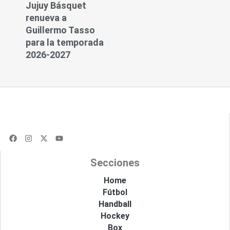
Jujuy Básquet
renueva a
Guillermo Tasso
para la temporada
2026-2027
F
I
X
Y
a
n
-
o
c
s
t
u
e
t
w
t
Secciones
b
a
i
u
o
g
t
b
o
r
t
e
Home
k
a
e
Fútbol
m
r
Handball
Hockey
Box