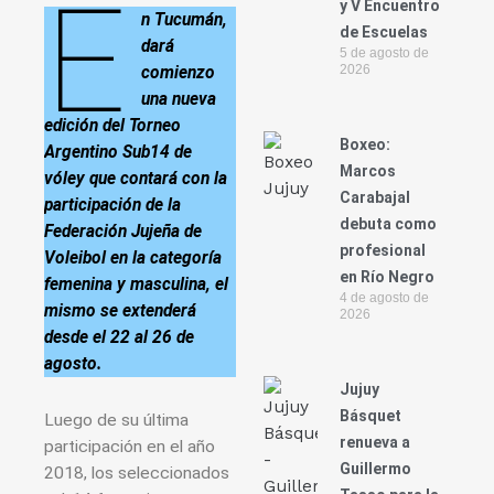
E
y V Encuentro
n Tucumán,
de Escuelas
dará
5 de agosto de
2026
comienzo
una nueva
edición del Torneo
Boxeo:
Argentino Sub14 de
Marcos
vóley que contará con la
Carabajal
participación de la
debuta como
Federación Jujeña de
profesional
Voleibol en la categoría
en Río Negro
femenina y masculina, el
4 de agosto de
mismo se extenderá
2026
desde el 22 al 26 de
agosto.
Jujuy
Básquet
Luego de su última
renueva a
participación en el año
Guillermo
2018, los seleccionados