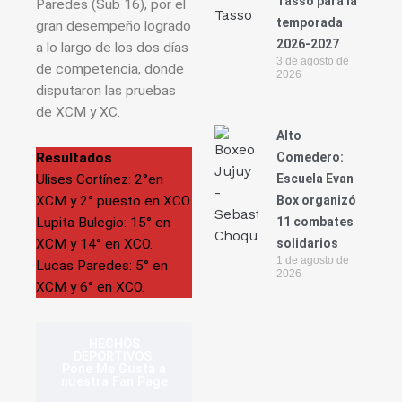
Tasso para la
Paredes (Sub 16), por el
temporada
gran desempeño logrado
2026-2027
a lo largo de los dos días
3 de agosto de
de competencia, donde
2026
disputaron las pruebas
de XCM y XC.
Alto
Comedero:
Resultados
Escuela Evan
Ulises Cortínez: 2°en
Box organizó
XCM y 2° puesto en XCO.
11 combates
Lupita Bulegio: 15° en
solidarios
XCM y 14° en XCO.
1 de agosto de
Lucas Paredes: 5° en
2026
XCM y 6° en XCO.
HECHOS
DEPORTIVOS:
Pone Me Gusta a
nuestra Fan Page