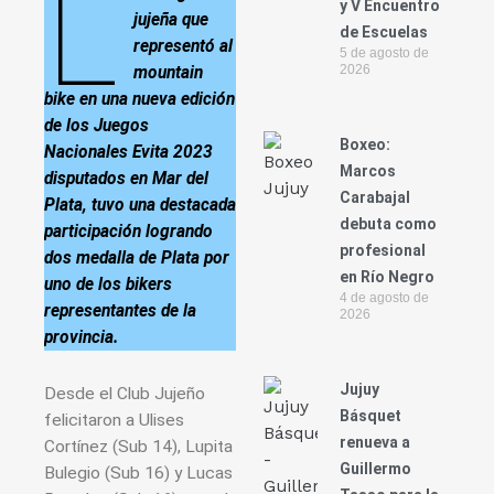
L
y V Encuentro
jujeña que
de Escuelas
representó al
5 de agosto de
2026
mountain
bike en una nueva edición
de los Juegos
Boxeo:
Nacionales Evita 2023
Marcos
disputados en Mar del
Carabajal
Plata, tuvo una destacada
debuta como
participación logrando
profesional
dos medalla de Plata por
en Río Negro
uno de los bikers
4 de agosto de
representantes de la
2026
provincia.
Jujuy
Desde el Club Jujeño
Básquet
felicitaron a Ulises
renueva a
Cortínez (Sub 14), Lupita
Guillermo
Bulegio (Sub 16) y Lucas