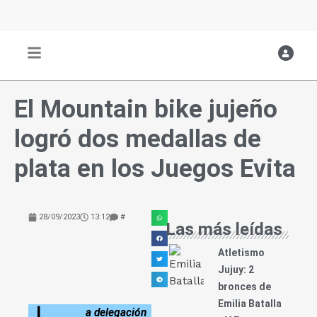
Ir
al
contenido
El Mountain bike jujeño
logró dos medallas de
plata en los Juegos Evita
28/09/2023
13:12
#
Las más leídas
Atletismo
Jujuy: 2
bronces de
Emilia Batalla
a delegación