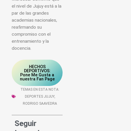
el nivel de Jujuy está a la
par de las grandes
academias nacionales,
reafirmando su
compromiso con el
entrenamiento y la
docencia.
HECHOS
DEPORTIVOS:
Pone Me Gusta a
nuestra Fan Page
TEMAS EN ESTA NOTA:
DEPORTES JUJUY
,
RODRIGO SAAVEDRA
Seguir