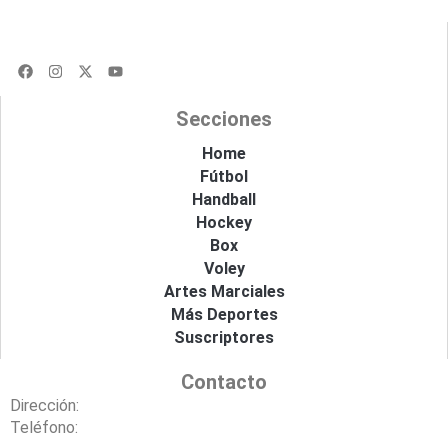
F
I
X
Y
a
n
-
o
c
s
t
u
e
t
w
t
Secciones
b
a
i
u
o
g
t
b
o
r
t
e
Home
k
a
e
Fútbol
m
r
Handball
Hockey
Box
Voley
Artes Marciales
Más Deportes
Suscriptores
Contacto
Dirección:
Teléfono: