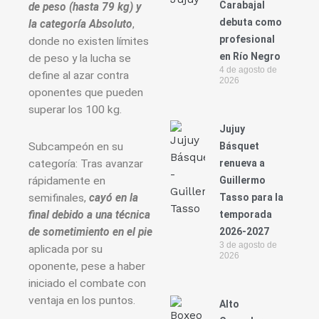
Carabajal
de peso (hasta 79 kg) y
debuta como
la categoría Absoluto
,
profesional
donde no existen límites
en Río Negro
de peso y la lucha se
4 de agosto de
define al azar contra
2026
oponentes que pueden
superar los 100 kg.
Jujuy
Subcampeón en su
Básquet
categoría: Tras avanzar
renueva a
rápidamente en
Guillermo
semifinales,
cayó en la
Tasso para la
final debido a una técnica
temporada
de sometimiento en el pie
2026-2027
3 de agosto de
aplicada por su
2026
oponente, pese a haber
iniciado el combate con
ventaja en los puntos.
Alto