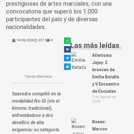
prestigiosas de artes marciales, con una
convocatoria que superó los 1.000
participantes del país y de diversas
nacionalidades.
14/05/2026
23:11
#
Las más leídas
Atletismo
Jujuy: 2
bronces de
Torneo Mercosur
Emilia Batalla
y V Encuentro
de Escuelas
Saavedra compitió en la
5 de agosto de
modalidad No-Gi (sin el
2026
kimono tradicional),
enfrentándose a dos
Boxeo:
desafíos de alta
Marcos
exigencia: su categoría