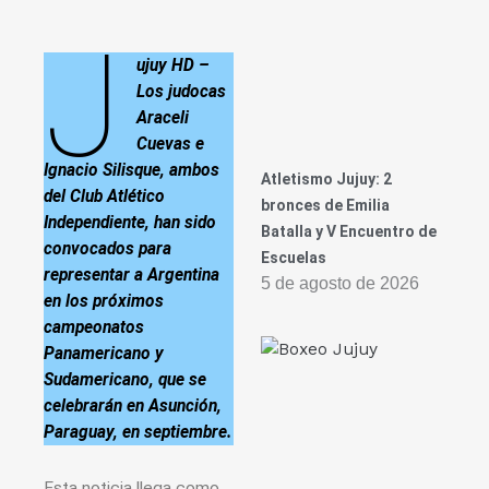
J
ujuy HD –
Los judocas
Araceli
Cuevas e
Ignacio Silisque, ambos
Atletismo Jujuy: 2
del Club Atlético
bronces de Emilia
Independiente, han sido
Batalla y V Encuentro de
convocados para
Escuelas
representar a Argentina
5 de agosto de 2026
en los próximos
campeonatos
Panamericano y
Sudamericano, que se
celebrarán en Asunción,
Paraguay, en septiembre.
Esta noticia llega como