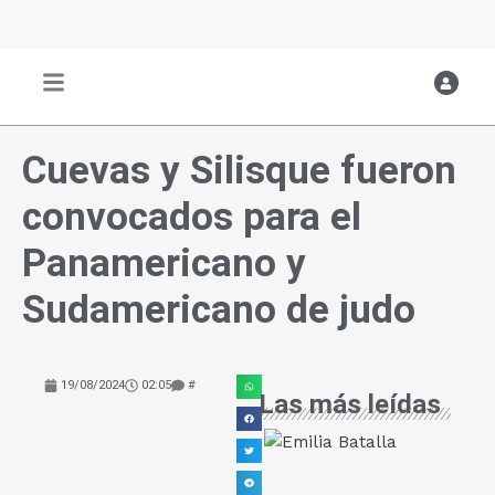
Ir
al
contenido
Cuevas y Silisque fueron
convocados para el
Panamericano y
Sudamericano de judo
19/08/2024
02:05
#
Las más leídas